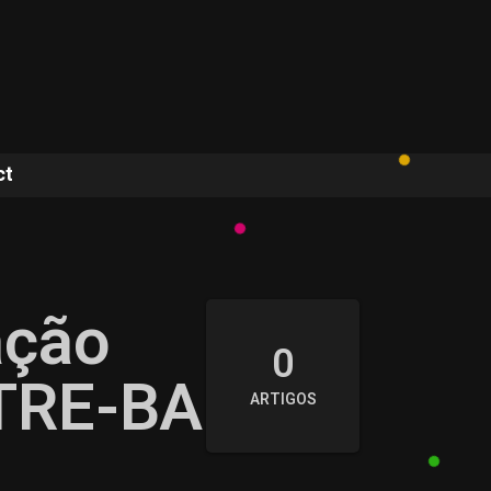
ct
ação
0
 TRE-BA
ARTIGOS