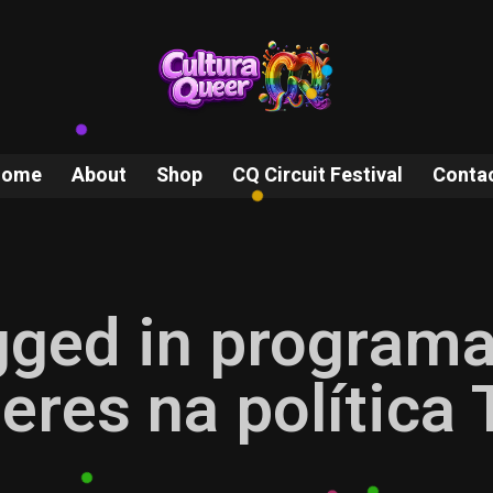
Home
About
Shop
CQ Circuit Festival
Conta
agged in program
eres na política